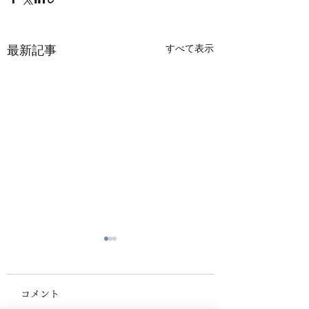
すべて表示
最新記事
8/1(土)第３回健康教室
肥満外来で使用す
「もの忘れ」につい
の価格が下がりま
コメント
て 開催いたしまし