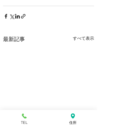
すべて表示
最新記事
TEL
住所
8/1(土)第３回健康教室
肥満外来で使用す