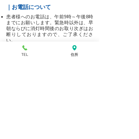
｜お電話について
患者様へのお電話は、午前9時～午後8時
までにお願いします。緊急時以外は、早
朝ならびに消灯時間後のお取り次ぎはお
断りしておりますので、ご了承くださ
い。
​携帯電話は、院内ではマナーモードとし
TEL
住所
使用可能区域でご利用ください。
​携帯電話は、「使用禁止」の表示がある
場所、及び集中治療室と医療機器使用中
の部屋では必ず電源をお切りください。
｜その他
入院される方の駐車はご遠慮ください。
全館及び敷地内は禁煙です。
職員に対するお心付けは堅くお断りしま
す。
ご面会・付き添いについて