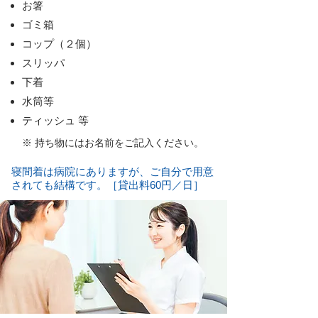
お箸
ゴミ箱
コップ（２個）
スリッパ
下着
​水筒等
ティッシュ 等
※ 持ち物にはお名前をご記入ください。
寝間着は病院にありますが、ご自分で用意
されても結構です。［貸出料60円／日］