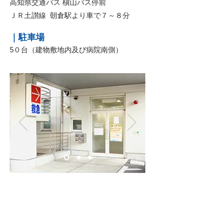
高知県交通バス 槇山バス停前
ＪＲ土讃線 朝倉駅より車で７～８分
｜駐車場
5０台（建物敷地内及び病院南側）