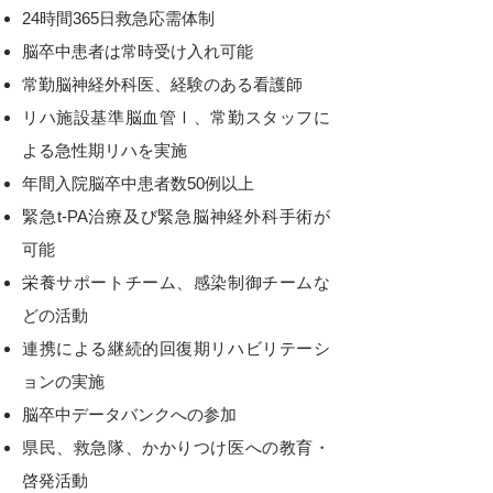
24時間365日救急応需体制
脳卒中患者は常時受け入れ可能
常勤脳神経外科医、経験のある看護師
リハ施設基準脳血管Ⅰ、常勤スタッフに
よる急性期リハを実施
年間入院脳卒中患者数50例以上
緊急t‐PA治療及び緊急脳神経外科手術が
可能
栄養サポートチーム、感染制御チームな
どの活動
連携による継続的回復期リハビリテーシ
ョンの実施
脳卒中データバンクへの参加
県民、救急隊、かかりつけ医への教育・
啓発活動